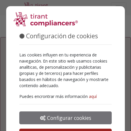
Configuración de cookies
Dirección de correo electrónico/Usuario
Las cookies influyen en tu experiencia de
navegación. En este sitio web usamos cookies
analíticas, de personalización y publicitarias
Contraseña
(propias y de terceros) para hacer perfiles
basados en hábitos de navegación y mostrarte
contenido adecuado.
Puedes encrontrar más información
aquí
Acceder
¿Te has olvidado la contraseña?
Configurar cookies
Restablecer contraseña